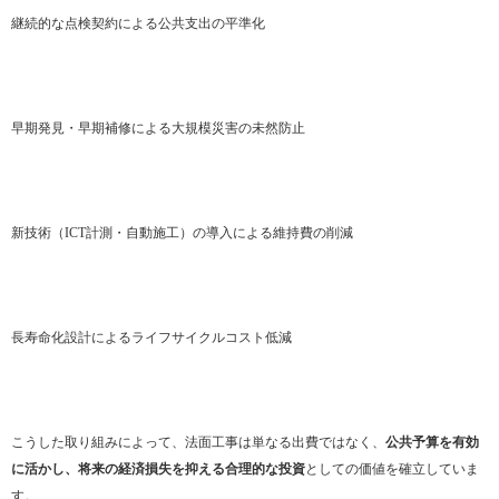
継続的な点検契約による公共支出の平準化
早期発見・早期補修による大規模災害の未然防止
新技術（ICT計測・自動施工）の導入による維持費の削減
長寿命化設計によるライフサイクルコスト低減
こうした取り組みによって、法面工事は単なる出費ではなく、
公共予算を有効
に活かし、将来の経済損失を抑える合理的な投資
としての価値を確立していま
す。