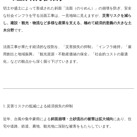
切土や盛土によって形成された斜面「法面（のりめん）」の崩壊を防ぎ、安全
な社会インフラを守る法面工事は、一見地味に見えますが、
災害リスクを減ら
し、建設・観光・物流など多様な産業を支える、極めて経済的意義の大きな土
木分野
です。
法面工事が果たす経済的な役割を、「災害損失の抑制」「インフラ維持」「雇
用創出と地域振興」「観光資源・不動産価値の保全」「社会的コストの最適
化」などの観点から深く掘り下げていきます。
1. 災害リスクの低減による経済損失の抑制
近年、台風や集中豪雨による
斜面崩壊・土砂流出の被害は拡大傾向
にあり、住
宅や道路、鉄道、農地、観光地に深刻な被害をもたらしています。