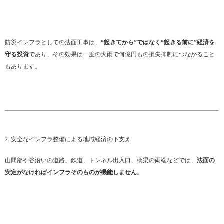
防災インフラとしての法面工事は、
“起きてから”ではなく“起きる前に”経済を
守る投資
であり、その効果は一度の大雨で何億円もの損失抑制につながること
もあります。
2. 安全なインフラ整備による地域経済の下支え
山間部や谷沿いの道路、鉄道、トンネル出入口、橋梁の両端などでは、
法面の
安定がなければインフラそのものが機能しません
。