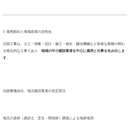
3. 雇用創出と地域産業の活性化
法面工事は、土工・測量・設計・施工・植生・建設機械など多様な業種が関わ
る複合的な工事であり、
地域の中小建設業者を中心に雇用と仕事を生み出しま
す
。
法面整備会社、地元建設業者の安定受注
地元の資材（真砂土・芝生・間伐材）調達による地産地消