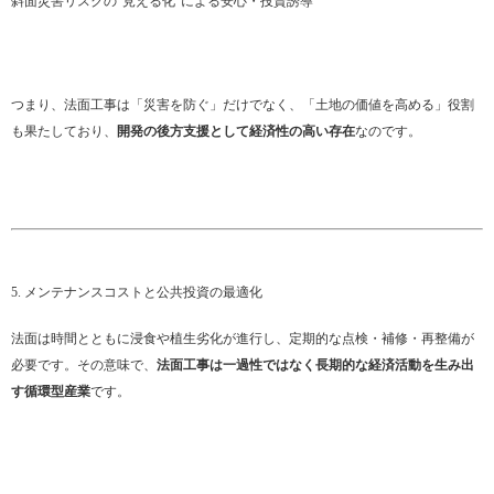
斜面災害リスクの“見える化”による安心・投資誘導
つまり、法面工事は「災害を防ぐ」だけでなく、「土地の価値を高める」役割
も果たしており、
開発の後方支援として経済性の高い存在
なのです。
5. メンテナンスコストと公共投資の最適化
法面は時間とともに浸食や植生劣化が進行し、定期的な点検・補修・再整備が
必要です。その意味で、
法面工事は一過性ではなく長期的な経済活動を生み出
す循環型産業
です。